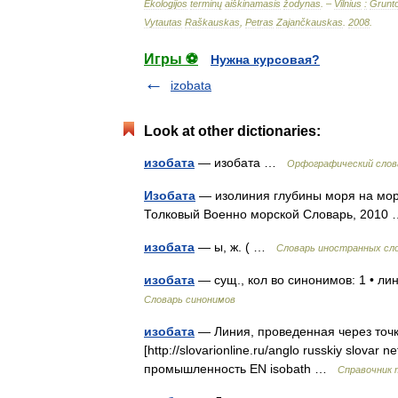
Ekologijos
terminų
aiškinamasis
žodynas
. –
Vilnius
:
Grunt
Vytautas
Raškauskas
,
Petras
Zajančkauskas
.
2008
.
Игры ⚽
Нужна курсовая?
izobata
Look at other dictionaries:
изобата
— изобата …
Орфографический слов
Изобата
— изолиния глубины моря на морс
Толковый Военно морской Словарь, 201
изобата
— ы, ж. ( …
Словарь иностранных сло
изобата
— сущ., кол во синонимов: 1 • л
Словарь синонимов
изобата
— Линия, проведенная через точк
[http://slovarionline.ru/anglo russkiy slova
промышленность EN isobath …
Справочник 