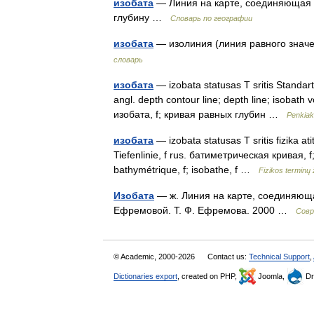
изобата
— Линия на карте, соединяющая 
глубину …
Словарь по географии
изобата
— изолиния (линия равного знач
словарь
изобата
— izobata statusas T sritis Standarti
angl. depth contour line; depth line; isobath v
изобата, f; кривая равных глубин …
Penkiak
изобата
— izobata statusas T sritis fizika at
Tiefenlinie, f rus. батиметрическая кривая, 
bathymétrique, f; isobathe, f …
Fizikos terminų
Изобата
— ж. Линия на карте, соединяюща
Ефремовой. Т. Ф. Ефремова. 2000 …
Совр
© Academic, 2000-2026
Contact us:
Technical Support
,
Dictionaries export
, created on PHP,
Joomla,
Dr