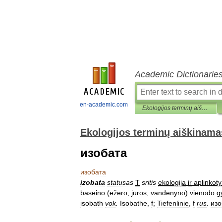
Academic Dictionarie
en-academic.com
Ekologijos terminų aiškinamasis žodynas
Ekologijos terminų aiškinama
изобата
изобата
izobata
statusas
T
sritis
ekologija
ir
aplinkoty
baseino
(
ežero
,
jūros
,
vandenyno
)
vienodo
g
isobath
vok
.
Isobathe
,
f
;
Tiefenlinie
,
f
rus
.
изо