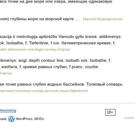
все точки на дне моря или озера, имеющие одинаковую
ения) глубины моря на морской карте …
Морской биографический
zacija ir metrologija apibrėžtis Vienodo gylio kreivė. atitikmenys:
ok. Isobathe, f; Tiefenlinie, f rus. батиметрическая кривая, f;
albis aiškinamasis metrologijos terminų žodynas
itikmenys: angl. depth contour line; isobath vok. Isobathe, f;
f; изобата, f; кривая равных глубин, f pranc. courbe
 žodynas
я точки равных глубин водных бассейнов. Толковый словарь
еменный толковый словарь русского языка Ефремовой
Advertising
18+
upal,
WordPress, MODx.