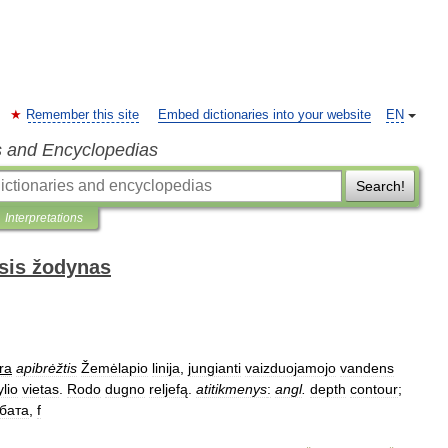
Remember this site
Embed dictionaries into your website
EN
s and Encyclopedias
Search!
Interpretations
sis žodynas
ra
apibrėžtis
Žemėlapio
linija
,
jungianti
vaizduojamojo
vandens
ylio
vietas
.
Rodo
dugno
reljefą
.
atitikmenys
:
angl
.
depth
contour
;
бата
,
f